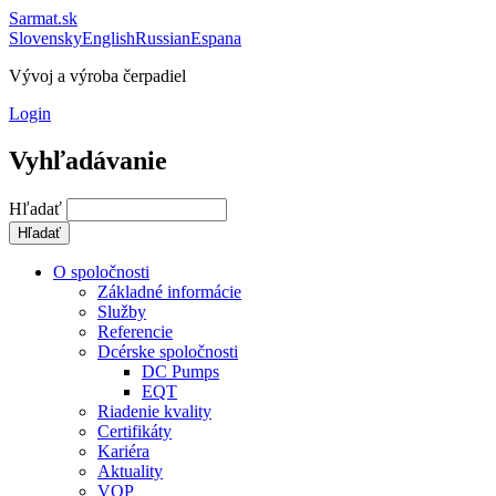
Sarmat.sk
Slovensky
English
Russian
Espana
Vývoj a výroba čerpadiel
Login
Vyhľadávanie
Hľadať
O spoločnosti
Základné informácie
Služby
Referencie
Dcérske spoločnosti
DC Pumps
EQT
Riadenie kvality
Certifikáty
Kariéra
Aktuality
VOP