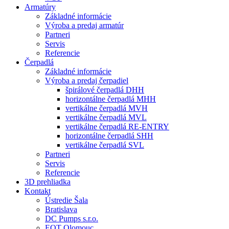
Armatúry
Základné informácie
Výroba a predaj armatúr
Partneri
Servis
Referencie
Čerpadlá
Základné informácie
Výroba a predaj čerpadiel
špirálové čerpadlá DHH
horizontálne čerpadlá MHH
vertikálne čerpadlá MVH
vertikálne čerpadlá MVL
vertikálne čerpadlá RE-ENTRY
horizontálne čerpadlá SHH
vertikálne čerpadlá SVL
Partneri
Servis
Referencie
3D prehliadka
Kontakt
Ústredie Šala
Bratislava
DC Pumps s.r.o.
EQT Olomouc