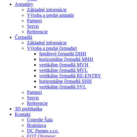
Armatúry
Základné informácie
Výroba a predaj armatúr
Partneri
Servis
Referencie
Čerpadlá
Základné informácie
Výroba a predaj čerpadiel
špirálové čerpadlá DHH
horizontálne čerpadlá MHH
vertikálne čerpadlá MVH
vertikálne čerpadlá MVL
vertikálne čerpadlá RE-ENTRY
horizontálne čerpadlá SHH
vertikálne čerpadlá SVL
Partneri
Servis
Referencie
3D prehliadka
Kontakt
Ústredie Šala
Bratislava
DC Pumps s.r.o.
EQT Olomouc