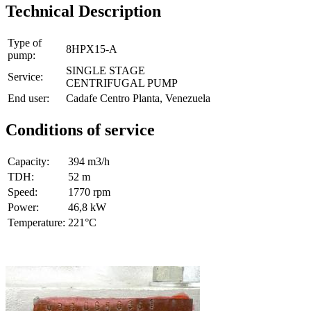
Technical Description
Type of
8HPX15-A
pump:
SINGLE STAGE
Service:
CENTRIFUGAL PUMP
End user:
Cadafe Centro Planta, Venezuela
Conditions of service
Capacity:
394 m3/h
TDH:
52 m
Speed:
1770 rpm
Power:
46,8 kW
Temperature:
221°C