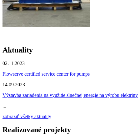
Aktuality
02.11.2023
Flowserve certified service center for pumps
14.09.2023
Výstavba zariadenia na využitie slnečnej energie na výrobu elektriny
...
zobraziť všetky aktuality
Realizované projekty