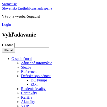
Sarmat.sk
Slovensky
English
Russian
Espana
Vývoj a výroba čerpadiel
Login
Vyhľadávanie
Hľadať
O spoločnosti
Základné informácie
Služby
Referencie
Dcérske spoločnosti
DC Pumps
EQT
Riadenie kvality
Certifikáty
Kariéra
Aktuality
VOP