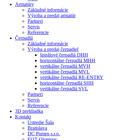
Armatúry
Základné informácie
Výroba a predaj armatúr
Partneri
Servis
Referencie
Čerpadlá
Základné informácie
Výroba a predaj čerpadiel
špirálové čerpadlá DHH
horizontálne čerpadlá MHH
vertikálne čerpadlá MVH
vertikálne čerpadlá MVL
vertikálne čerpadlá RE-ENTRY
horizontálne čerpadlá SHH
vertikálne čerpadlá SVL
Partneri
Servis
Referencie
3D prehliadka
Kontakt
Ústredie Šala
Bratislava
DC Pumps s.r.o.
EQT Olomouc