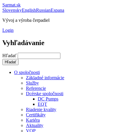
Sarmat.sk
Slovensky
English
Russian
Espana
Vývoj a výroba čerpadiel
Login
Vyhľadávanie
Hľadať
O spoločnosti
Základné informácie
Služby
Referencie
Dcérske spoločnosti
DC Pumps
EQT
Riadenie kvality
Certifikáty
Kariéra
Aktuality
VOP