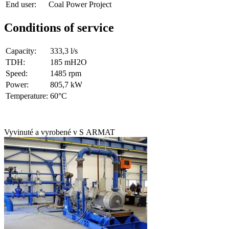
End user:
Coal Power Project
Conditions of service
Capacity:
333,3 l/s
TDH:
185 mH2O
Speed:
1485 rpm
Power:
805,7 kW
Temperature:
60°C
Vyvinuté a vyrobené v S ARMAT