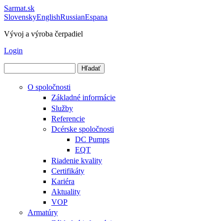
Sarmat.sk
Slovensky
English
Russian
Espana
Vývoj a výroba čerpadiel
Login
Hľadať
Vyhľadávanie
O spoločnosti
Základné informácie
Služby
Referencie
Dcérske spoločnosti
DC Pumps
EQT
Riadenie kvality
Certifikáty
Kariéra
Aktuality
VOP
Armatúry