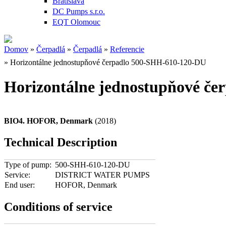
Bratislava
DC Pumps s.r.o.
EQT Olomouc
Domov
»
Čerpadlá
»
Čerpadlá
»
Referencie
Nachádzate sa tu
» Horizontálne jednostupňové čerpadlo 500-SHH-610-120-DU
Horizontálne jednostupňové č
BIO4. HOFOR, Denmark
(2018)
Technical Description
Type of pump:
500-SHH-610-120-DU
Service:
DISTRICT WATER PUMPS
End user:
HOFOR, Denmark
Conditions of service