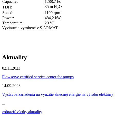
Capacity:
1288,7 l/s
35 m H
O
TDH:
2
Speed:
1100 rpm
Power:
484,2 kW
Temperature:
20 °C
Vyvinuté a vyrobené v S ARMAT
Aktuality
02.11.2023
Flowserve certified service center for pumps
14.09.2023
Výstavba zariadenia na využitie slnečnej energie na výrobu elektriny
...
zobraziť všetky aktuality