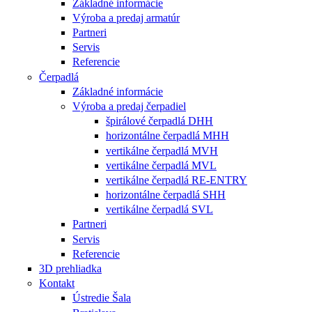
Základné informácie
Výroba a predaj armatúr
Partneri
Servis
Referencie
Čerpadlá
Základné informácie
Výroba a predaj čerpadiel
špirálové čerpadlá DHH
horizontálne čerpadlá MHH
vertikálne čerpadlá MVH
vertikálne čerpadlá MVL
vertikálne čerpadlá RE-ENTRY
horizontálne čerpadlá SHH
vertikálne čerpadlá SVL
Partneri
Servis
Referencie
3D prehliadka
Kontakt
Ústredie Šala